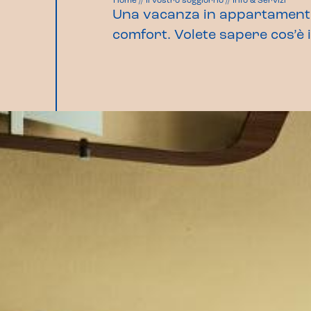
Home
//
Il vostro soggiorno
//
Info & Servizi
Una vacanza in appartamento 
comfort. Volete sapere cos’è 