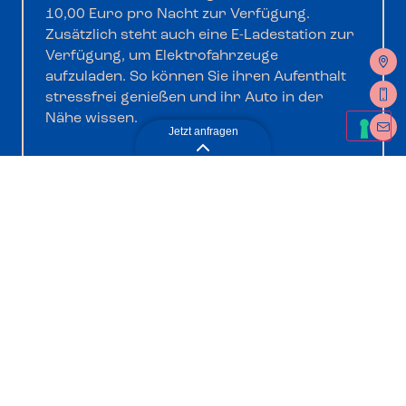
10,00 Euro pro Nacht zur Verfügung.
Zusätzlich steht auch eine E-Ladestation zur
Verfügung, um Elektrofahrzeuge
aufzuladen. So können Sie ihren Aufenthalt
stressfrei genießen und ihr Auto in der
Nähe wissen.
Jetzt anfragen
Anfahrt
Jetzt anfragen
Gut zu wissen
Frühstück
Jetzt unverbindlich
Urlaub mit Kind
anfragen