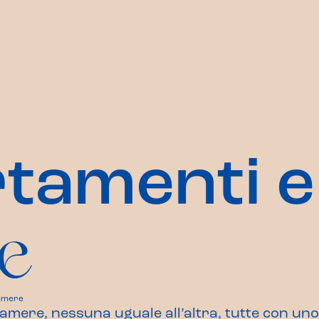
ta­menti e
e
amere
ere, nessuna uguale all’altra, tutte con uno 