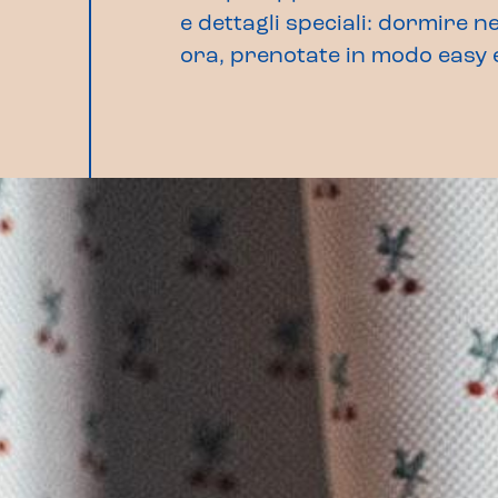
e dettagli speciali: dormire n
ora, prenotate in modo easy e