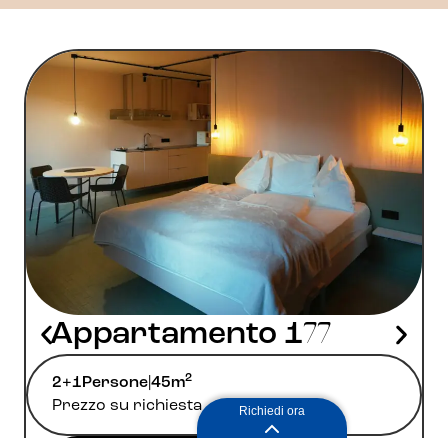
Appartamento 1
77
2
2+1
Persone
|
45m
Prezzo su richiesta
Richiedi ora