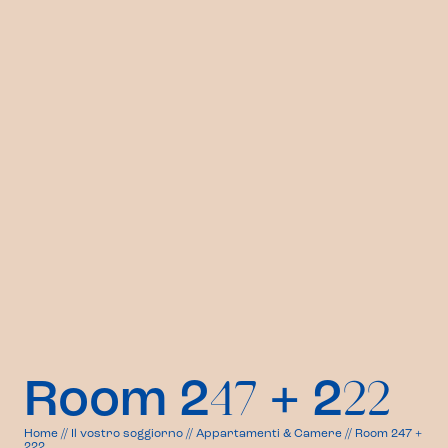
Room 2
+ 2
47
22
Home
//
Il vostro soggiorno
//
Appartamenti & Camere
//
Room 247 +
222