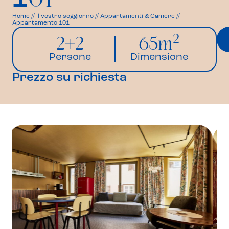
1
Home
//
Il vostro soggiorno
//
Appartamenti & Camere
//
Appartamento 101
2
2+2
65m
Persone
Dimensione
Prezzo su richiesta