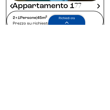
Appartamento 1
77
2
2+1
Persone
|
45m
Richiedi ora
Prezzo su richiesta
Ulteriori informazioni
Richiedi
Prenota
Richiedi ora
Richiedi ora senza
impegno
Torna alla panoramica