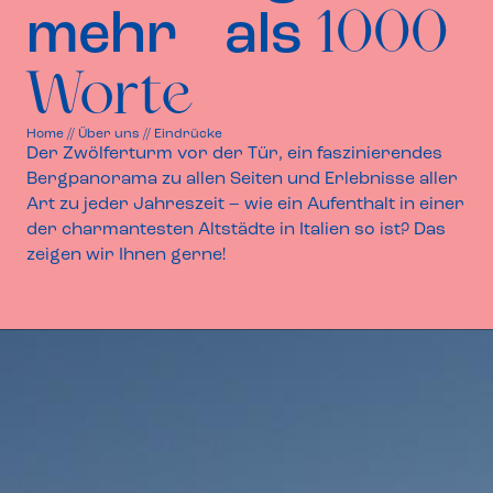
1000
mehr als
Worte
Home
//
Über uns
//
Eindrücke
Der Zwölferturm vor der Tür, ein faszinierendes
Bergpanorama zu allen Seiten und Erlebnisse aller
Art zu jeder Jahreszeit – wie ein Aufenthalt in einer
der charmantesten Altstädte in Italien so ist? Das
zeigen wir Ihnen gerne!