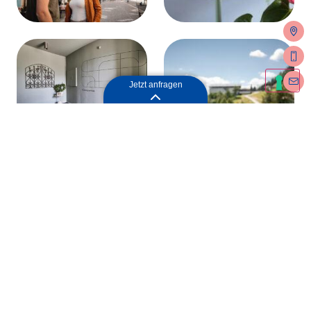
Jetzt anfragen
Jetzt anfragen
Jetzt unverbindlich
anfragen
„
*
“ zeigt erforderliche Felder an