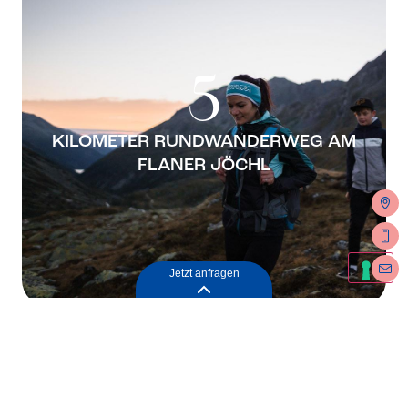
5
KILOMETER RUNDWANDERWEG AM
FLANER JÖCHL
Jetzt anfragen
Aktiv im Sommer
Sie finden hier
unberührte Natur, so weit das Auge
reicht.
Wiesen und Wälder, Almen und Gletscher,