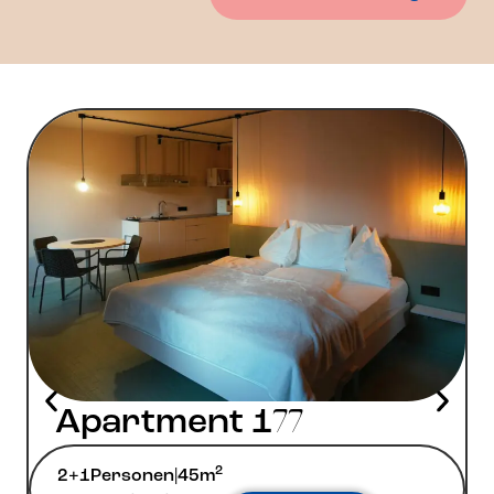
Apartment 1
77
2
2+1
Personen
|
45m