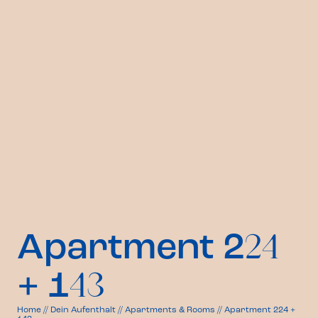
Apartment 2
24
+ 1
43
Home
//
Dein Aufenthalt
//
Apartments & Rooms
//
Apartment 224 +